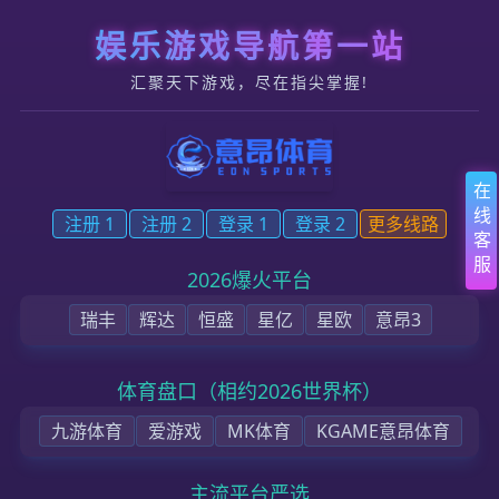
跳转到内容
意昂平台注册中心
首页
我们的服务
集团新闻
投资者关系
沟通我们
招贤纳士