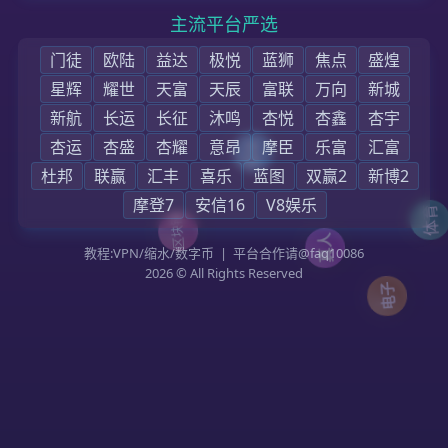
首页
我们的服务
集团新闻
投资者关系
沟通我们
招贤纳士