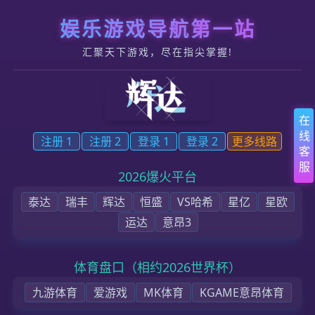
跳转到内容
摩天3平台官网
首页
我们的服务
集团新闻
投资者关系
沟通我们
招贤纳士