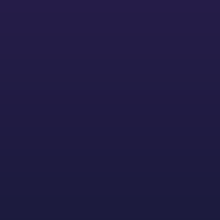
©2019
摩天3平台官网
如何摩天3平台官网账号：简单几步搞定！