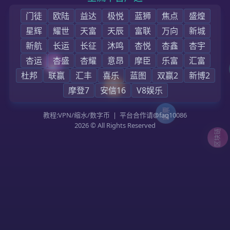
首页
我们的服务
集团新闻
投资者关系
沟通我们
招贤纳士